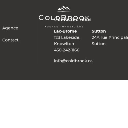
Contactez-nous
Agence
Lac-Brome
Sutton
123 Lakeside,
24A rue Principal
Contact
Knowlton
Sutton
450-242-1166
info@coldbrook.ca