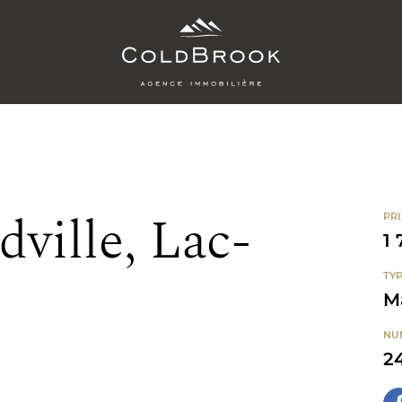
ville, Lac-
PRI
1 
TYP
M
NU
2